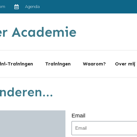
com
Agenda
er Academie
ni-Trainingen
Trainingen
Waarom?
Over mij
anderen...
Email