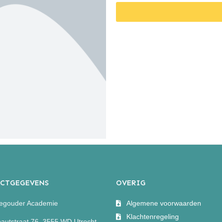
CTGEGEVENS
OVERIG
egouder Academie
Algemene voorwaarden
Klachtenregeling
autstraat 76, 3555 WD Utrecht