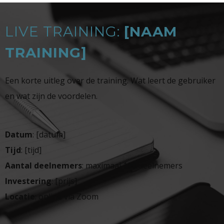
LIVE TRAINING:
[NAAM
TRAINING]
Een korte uitleg over de training. Wat leert de gebruiker
en wat zijn de voordelen.
Datum
: [datum]
Tijd
: [tijd]
Aantal deelnemers
: maximaal 100 deelnemers
Investering
: [prijs]
Locatie
: online via Zoom