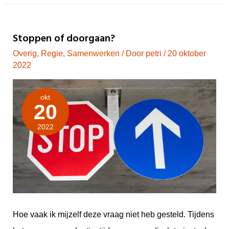
Stoppen of doorgaan?
Overig
,
Regie
,
Samenwerken
/ Door
petri
/
20 oktober
2022
okt
20
2022
Hoe vaak ik mijzelf deze vraag niet heb gesteld. Tijdens