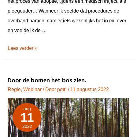
het proces van adoptie, tijdens een medisch traject, als
pleegouder… Wanneer ik voelde dat procedures de
overhand namen, nam er iets wezenlijks het in mij over
en voelde ik de …
Lees verder »
Door de bomen het bos zien.
Regie
,
Webinar
/ Door
petri
/
11 augustus 2022
aug
11
2022