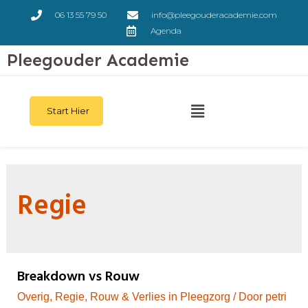
06 13 55 79 50
info@pleegouderacademie.com
Agenda
Pleegouder Academie
Start Hier
Regie
Breakdown vs Rouw
Overig
,
Regie
,
Rouw & Verlies in Pleegzorg
/ Door
petri