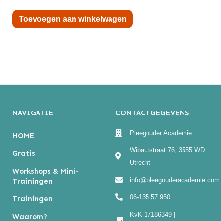
Toevoegen aan winkelwagen
NAVIGATIE
CONTACTGEGEVENS
Pleegouder Academie
HOME
Wibautstraat 76, 3555 WD
Gratis
Utrecht
Workshops & Mini-
info@pleegouderacademie.com
Trainingen
06-135 57 950
Trainingen
KvK 17186349 |
Waarom?