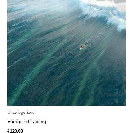
Uncategorized
Voorbeeld training
€
123.00