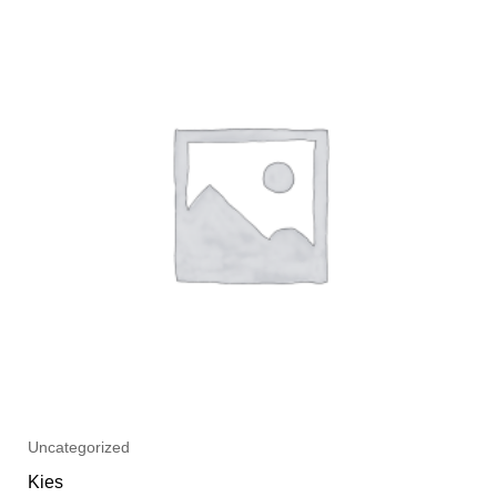
Uncategorized
Kies